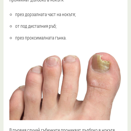
през дорзалната част на нокътя;
от под дисталния ръб;
през проксималната гънка.
В първия случай гъбичките проникват дълбоко в нокътя.