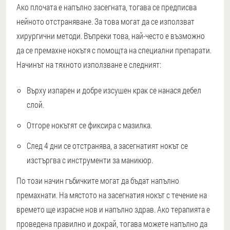
Ако плочата е напълно засегната, тогава се предписва
нейното отстраняване. За това могат да се използват
хирургични методи. Въпреки това, най-често е възможно
да се премахне нокътя с помощта на специални препарати.
Начинът на тяхното използване е следният:
Върху изпарен и добре изсушен крак се нанася дебел
слой.
Отгоре нокътят се фиксира с мазилка.
След 4 дни се отстранява, а засегнатият нокът се
изстъргва с инструменти за маникюр.
По този начин гъбичките могат да бъдат напълно
премахнати. На мястото на засегнатия нокът с течение на
времето ще израсне нов и напълно здрав. Ако терапията е
проведена правилно и докрай, тогава можете напълно да