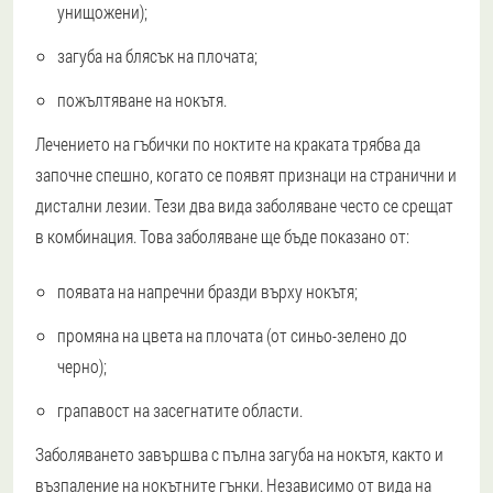
унищожени);
загуба на блясък на плочата;
пожълтяване на нокътя.
Лечението на гъбички по ноктите на краката трябва да
започне спешно, когато се появят признаци на странични и
дистални лезии. Тези два вида заболяване често се срещат
в комбинация. Това заболяване ще бъде показано от:
появата на напречни бразди върху нокътя;
промяна на цвета на плочата (от синьо-зелено до
черно);
грапавост на засегнатите области.
Заболяването завършва с пълна загуба на нокътя, както и
възпаление на нокътните гънки. Независимо от вида на