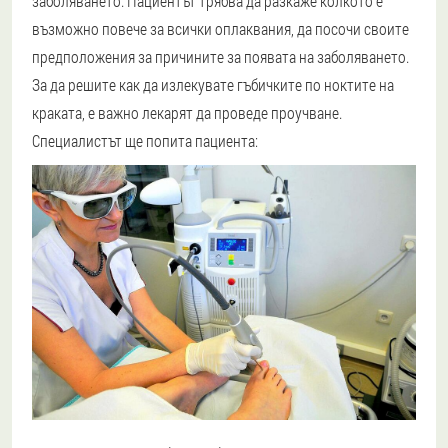
заболяването. Пациентът трябва да разкаже колкото е
възможно повече за всички оплаквания, да посочи своите
предположения за причините за появата на заболяването.
За да решите как да излекувате гъбичките по ноктите на
краката, е важно лекарят да проведе проучване.
Специалистът ще попита пациента: