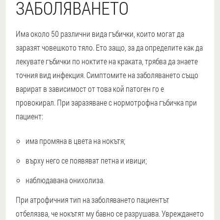
ЗАБОЛЯВАНЕТО
Има около 50 различни вида гъбички, които могат да
заразят човешкото тяло. Ето защо, за да определите как да
лекувате гъбички по ноктите на краката, трябва да знаете
точния вид инфекция. Симптомите на заболяването също
варират в зависимост от това кой патоген го е
провокирал. При заразяване с нормотрофна гъбичка при
пациент:
има промяна в цвета на нокътя;
върху него се появяват петна и ивици;
наблюдавана онихолиза.
При атрофичния тип на заболяването пациентът
отбелязва, че нокътят му бавно се разрушава. Увреждането