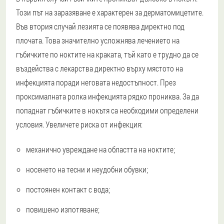
Този път на заразяване е характерен за дерматомицетите.
Във втория случай лезията се появява директно под
плочата. Това значително усложнява лечението на
гъбичките по ноктите на краката, тъй като е трудно да се
въздейства с лекарства директно върху мястото на
инфекцията поради неговата недостъпност. През
проксималната ролка инфекцията рядко прониква. За да
попаднат гъбичките в нокътя са необходими определени
условия. Увеличете риска от инфекция:
механично увреждане на областта на ноктите;
носенето на тесни и неудобни обувки;
постоянен контакт с вода;
повишено изпотяване;