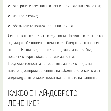
отстранете засегнатата част от нокътя с пила за нокти;
изпарете крака;
обезмаслете повърхността на нокътя.
Лекарството се прилага в един слой. Премахвайте го всяка
седмица с обикновен лакочистител. След това го нанесете
отново. Някои видове такива продукти могат да бъдат
покрити отгоре с обикновен лак за нокти.
Продължителността на терапията зависи от вида на
патогена, разпространението на заболяването, както и от
индивидуалните характеристики на тялото на пациента.
КАКВО Е НАЙ-ДОБРОТО
ЛЕЧЕНИЕ?