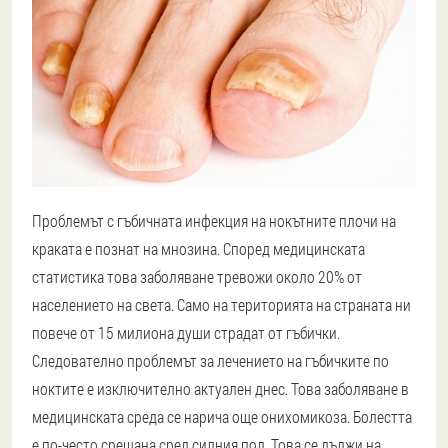
Проблемът с гъбичната инфекция на нокътните плочи на
краката е познат на мнозина. Според медицинската
статистика това заболяване тревожи около 20% от
населението на света. Само на територията на страната ни
повече от 15 милиона души страдат от гъбички.
Следователно проблемът за лечението на гъбичките по
ноктите е изключително актуален днес. Това заболяване в
медицинската среда се нарича още онихомикоза. Болестта
е по-често срещана сред силния пол. Това се дължи на