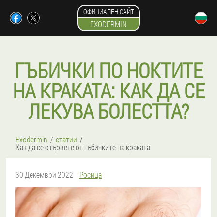
ОФИЦИАЛЕН САЙТ
EXODERMIN
ГЪБИЧКИ ПО НОКТИТЕ
НА КРАКАТА: КАК ДА СЕ
ЛЕКУВА БОЛЕСТТА?
Exodermin
статии
Как да се отървете от гъбичките на краката
30 Декември 2022
Росица