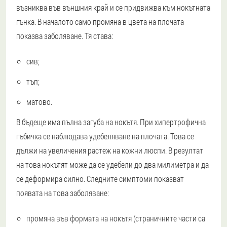
възниква във външния край и се придвижва към нокътната
гънка. В началото само промяна в цвета на плочата
показва заболяване. Тя става:
сив;
тъп;
матово.
В бъдеще има пълна загуба на нокътя. При хипертрофична
гъбичка се наблюдава удебеляване на плочата. Това се
дължи на увеличения растеж на кожни люспи. В резултат
на това нокътят може да се удебели до два милиметра и да
се деформира силно. Следните симптоми показват
появата на това заболяване:
промяна във формата на нокътя (страничните части са