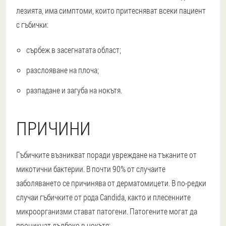
лезията, има симптоми, които притесняват всеки пациент
с гъбички:
сърбеж в засегнатата област;
разслояване на плоча;
разпадане и загуба на нокътя.
ПРИЧИНИ
Гъбичките възникват поради увреждане на тъканите от
микотични бактерии. В почти 90% от случаите
заболяването се причинява от дерматомицети. В по-редки
случаи гъбичките от рода Candida, както и плесенните
микроорганизми стават патогени. Патогените могат да
проникнат дълбоко в нокътя: