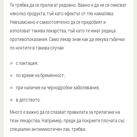
Те трябва да се прилагат редовно. Важно е да не се смесват
няколко продукта, тъй като ефектът от тях намалява.
Невъзможно е самостоятелно да се придобият и
използват такива лекарства, тъй като те имат редица
противопоказания. Само лекар знае как да лекува гъбички
по ноктите в такива случаи:
с лактация;
по време на бременност;
при наличие на чернодробни заболявания;
в детството.
Много е важно да се спазват правилата за прилагане на
тези лекарства. Например, преди да покриете плочата със
специален антимикотичен лак, трябва: