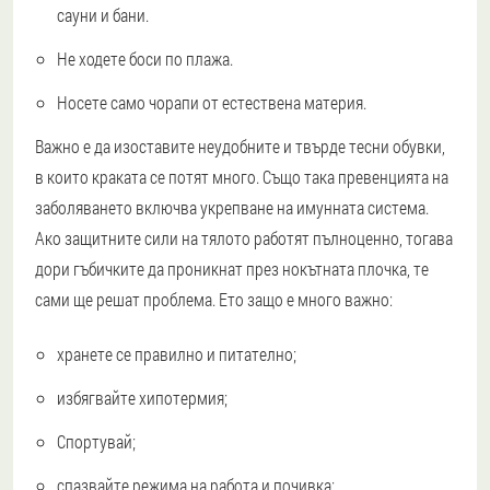
сауни и бани.
Не ходете боси по плажа.
Носете само чорапи от естествена материя.
Важно е да изоставите неудобните и твърде тесни обувки,
в които краката се потят много. Също така превенцията на
заболяването включва укрепване на имунната система.
Ако защитните сили на тялото работят пълноценно, тогава
дори гъбичките да проникнат през нокътната плочка, те
сами ще решат проблема. Ето защо е много важно:
хранете се правилно и питателно;
избягвайте хипотермия;
Спортувай;
спазвайте режима на работа и почивка;