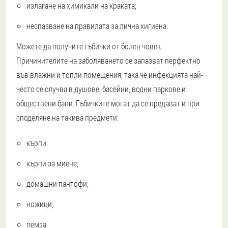
излагане на химикали на краката;
неспазване на правилата за лична хигиена.
Можете да получите гъбички от болен човек.
Причинителите на заболяването се запазват перфектно
във влажни и топли помещения, така че инфекцията най-
често се случва в душове, басейни, водни паркове и
обществени бани. Гъбичките могат да се предават и при
споделяне на такива предмети:
кърпи
кърпи за миене;
домашни пантофи;
ножици;
пемза