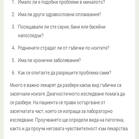
Имало ли е подобни проблеми в миналото?
Има ли други здравословни оплаквания?
Посещавали ли сте сауни, бани или басейни
напоследък?
Роднините страдат ли от гъбички по ноктите?
Има ли хронични заболявания?
Как се опитахте да разрешите проблема сами?
Много е важно лекарят да разбере какъв вид гъбички са
засегнали нокътя. Диагностичното изследване помага да
се разбере. На пациента се прави остъргване от
засегнатата част, което се изпраща за лабораторно
изследване. Проучването ще определи вида на патогена,
както и да проучи неговата чувствителност към лекарства.