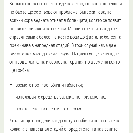
Колкото по-рано човек отиде на лекар, толкова по-лесно и
по-бързо ще се отърве от проблема. Въпреки това, не
всички хора веднага отиват в болницата, когато се появят
първите признаци на гъбички. Мнозина се опитват да се
справят сами с болестта, което води до факта, че болестта
преминава в напреднал стадий. В този случай няма да е
възможно бързо да се излекува. Пациентът ще се нуждае
от продължителна и сериозна терапия, по време на която
ще трябва:
вземете противогъбични таблетки;
използвайте средства за локално приложение;
носете лепенки през цялото време.
Лекарят ще определи как да лекува гъбички по ноктите на
краката в напреднал стадий според степента на лезиите.