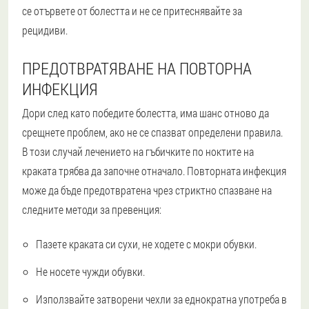
се отървете от болестта и не се притеснявайте за
рецидиви.
ПРЕДОТВРАТЯВАНЕ НА ПОВТОРНА
ИНФЕКЦИЯ
Дори след като победите болестта, има шанс отново да
срещнете проблем, ако не се спазват определени правила.
В този случай лечението на гъбичките по ноктите на
краката трябва да започне отначало. Повторната инфекция
може да бъде предотвратена чрез стриктно спазване на
следните методи за превенция:
Пазете краката си сухи, не ходете с мокри обувки.
Не носете чужди обувки.
Използвайте затворени чехли за еднократна употреба в