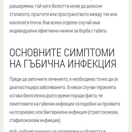
разширяема, тъй като болестта може да докосне
стъпалото, пръстите или пространството между тях или
нокътната плоча. Във всеки отделен случай има
индивидуални ефективни начини за борба с гъбата.
ОСНОВНИТЕ СИМПТОМИ
НА ГЪБИЧНА ИНФЕКЦИЯ
Преди да започнете лечението, е необходимо точно да се
диагностицира заболяването. В някои случаи терапията
остава безполезна дълго време поради факта, че
симптомите на гъбични инфекции са подобни на проявите
на псориазис или бактериална инфекция (стрептококова,
стафилококови инфекции).
Най -добрият вариант за определяне на болестта е