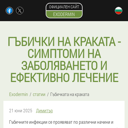
ОФИЦИАЛЕН САЙТ
EXODERMIN
ГЪБИЧКИ НА КРАКАТА -
СИМПТОМИ НА
ЗАБОЛЯВАНЕТО И
ЕФЕКТИВНО ЛЕЧЕНИЕ
Exodermin
статии
Гъбичката на краката
21 юни 2025
Димитър
Гъбичните инфекции се проявяват по различни начини и