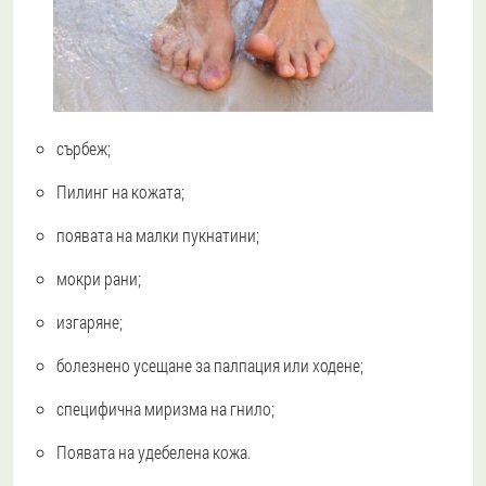
сърбеж;
Пилинг на кожата;
появата на малки пукнатини;
мокри рани;
изгаряне;
болезнено усещане за палпация или ходене;
специфична миризма на гнило;
Появата на удебелена кожа.