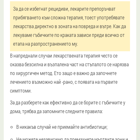
За да се избегнат рецидиви, лекарите препоръчват
прибягването към сложна терапия, тоест употребявате
лекарства директно в зоната на повреда и вътре. Как да
лекуваме гъбичките по краката зависи преди всичко от
етапа на разпространението му.
В напреднали случаи лекарствената терапия често се
оказва безсилна и възпалена част на стъпалото се нарязва
по хирургичен метод. Ето защо е важно да започнете
лечението възможно най -рано, с появата на първите
симптоми.
За да разберете как ефективно да се борите с гъбичките у
дома, трябва да запомните следните правила:
В никакъв случай не приемайте антибиотици;
Не можете независимо да премахнете мъртвите зони и