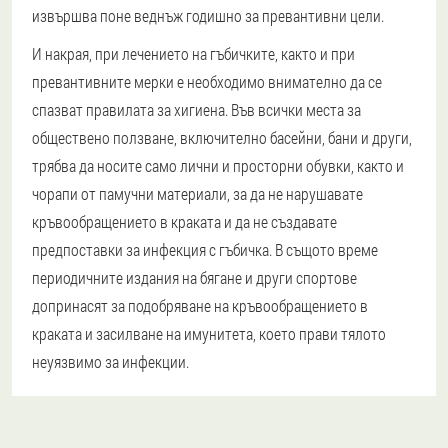
извършва поне веднъж годишно за превантивни цели.
И накрая, при лечението на гъбичките, както и при
превантивните мерки е необходимо внимателно да се
спазват правилата за хигиена. Във всички места за
обществено ползване, включително басейни, бани и други,
трябва да носите само лични и просторни обувки, както и
чорапи от памучни материали, за да не нарушавате
кръвообращението в краката и да не създавате
предпоставки за инфекция с гъбичка. В същото време
периодичните издания на бягане и други спортове
допринасят за подобряване на кръвообращението в
краката и засилване на имунитета, което прави тялото
неуязвимо за инфекции.