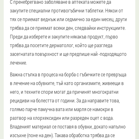
С пренебрегвано заболяване в аптеката можете да
закупите специални противогъбични таблетки. Някои от
тях се приемат веднъж или седмично за един месец, други
трябва да се приемат всеки ден, следвайки инструкциите.
Преди да изберете и закупите някакъв продукт, първо
трябва да посетите дерматолог, който ще разгледа
засегнатата повърхност и ще предпише най -подходящото
лечение.
Важна стъпка в процеса на борба с гъбичките се превръща
в лечение на обувките, тъй като организмите, живеещи в
него, и техните спори могат да причинят многократни
рецидиви на болестта от години. За да направите това,
голямо парче памучна вата или марля се намокри в
разтвор на хлорхексидин или разреден оцет с вода.
Владеният материал се поставя в обувки, докато напълно
изсъхне (поне на ден). Такава обработка трябва да се