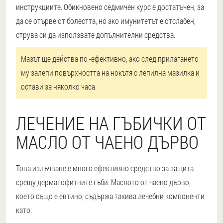
инструкциите. Обикновено седмичен курс е достатъчен, за
да се отърве от болестта, но ако имунитетът е отслабен,
струва си да използвате допълнителни средства.
Мазът ще действа по -ефективно, ако след прилагането
му залепи повърхността на нокътя с лепилна мазилка и
остави за няколко часа.
ЛЕЧЕНИЕ НА ГЪБИЧКИ ОТ
МАСЛО ОТ ЧАЕНО ДЪРВО
Това излъчване е много ефективно средство за защита
срещу дерматофитните гъби. Маслото от чаено дърво,
което също е евтино, съдържа такива лечебни компоненти
като: