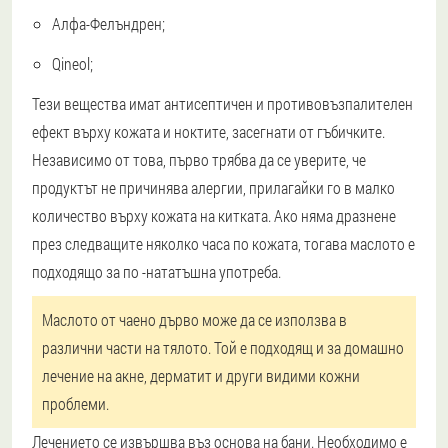
Алфа-Фелъндрен;
Qineol;
Тези вещества имат антисептичен и противовъзпалителен
ефект върху кожата и ноктите, засегнати от гъбичките.
Независимо от това, първо трябва да се уверите, че
продуктът не причинява алергии, прилагайки го в малко
количество върху кожата на китката. Ако няма дразнене
през следващите няколко часа по кожата, тогава маслото е
подходящо за по -нататъшна употреба.
Маслото от чаено дърво може да се използва в
различни части на тялото. Той е подходящ и за домашно
лечение на акне, дерматит и други видими кожни
проблеми.
Лечението се извършва въз основа на бани. Необходимо е