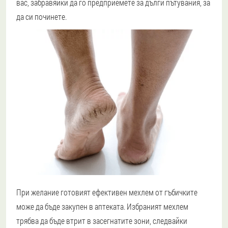
вас, забравяйки да го предприемете за дълги пътувания, за
да си починете.
При желание готовият ефективен мехлем от гъбичките
може да бъде закупен в аптеката. Избраният мехлем
трябва да бъде втрит в засегнатите зони, следвайки