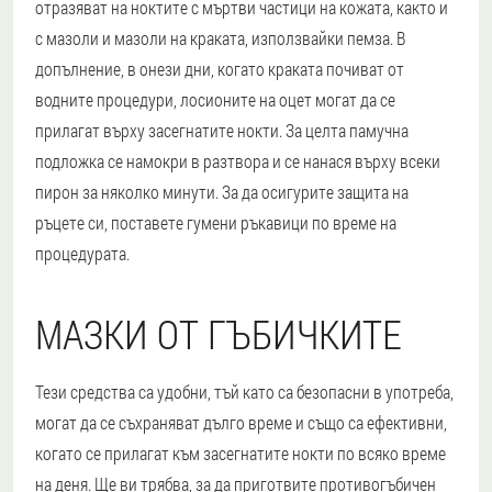
отразяват на ноктите с мъртви частици на кожата, както и
с мазоли и мазоли на краката, използвайки пемза. В
допълнение, в онези дни, когато краката почиват от
водните процедури, лосионите на оцет могат да се
прилагат върху засегнатите нокти. За целта памучна
подложка се намокри в разтвора и се нанася върху всеки
пирон за няколко минути. За да осигурите защита на
ръцете си, поставете гумени ръкавици по време на
процедурата.
МАЗКИ ОТ ГЪБИЧКИТЕ
Тези средства са удобни, тъй като са безопасни в употреба,
могат да се съхраняват дълго време и също са ефективни,
когато се прилагат към засегнатите нокти по всяко време
на деня. Ще ви трябва, за да приготвите противогъбичен