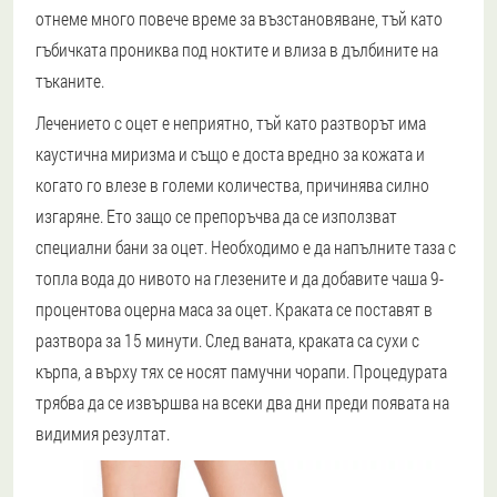
отнеме много повече време за възстановяване, тъй като
гъбичката прониква под ноктите и влиза в дълбините на
тъканите.
Лечението с оцет е неприятно, тъй като разтворът има
каустична миризма и също е доста вредно за кожата и
когато го влезе в големи количества, причинява силно
изгаряне. Ето защо се препоръчва да се използват
специални бани за оцет. Необходимо е да напълните таза с
топла вода до нивото на глезените и да добавите чаша 9-
процентова оцерна маса за оцет. Краката се поставят в
разтвора за 15 минути. След ваната, краката са сухи с
кърпа, а върху тях се носят памучни чорапи. Процедурата
трябва да се извършва на всеки два дни преди появата на
видимия резултат.