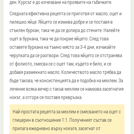
ден. Курсът е до изчезване на проявите на гъбичките.
Следната ефективна рецепта се приготвя от масло, оцет и
пилешко яйце. Яйцето се измива добре и се поставя в
стъклен буркан, така че да се допира до стените. Налейте
оцет в буркана, така че да покрие яйцето. След това
оставете буркана на тъмно място за 3-4 дни, изчакайте
черупката да се разтвори. След това яйцето се отстранява
от фолиото, смесва се с оцет там, където е било, и се
добавя размекнато масло. Количеството масло трябва да
бъде такова, че консистенцията да е подобна на мехлем. За
лечение всяка вечер с такъв мехлем се намазва засегнатия
нокът, а отгоре се поставя превръзка.
Най-простата рецепта за мехлем е смесването на оцет с
глицерин в съотношение 1:1. Полученият състав се
прилага ежедневно върху нокътя, засегнат от