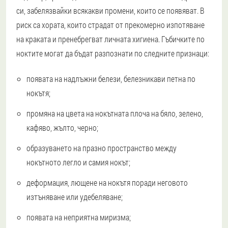
си, забелязвайки всякакви промени, които се появяват. В
риск са хората, които страдат от прекомерно изпотяване
на краката и пренебрегват личната хигиена. Гъбичките по
ноктите могат да бъдат разпознати по следните признаци:
появата на надлъжни белези, белезникави петна по
нокътя;
промяна на цвета на нокътната плоча на бяло, зелено,
кафяво, жълто, черно;
образуването на празно пространство между
нокътното легло и самия нокът;
деформация, лющене на нокътя поради неговото
изтъняване или удебеляване;
появата на неприятна миризма;