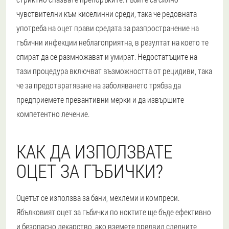
чувствителни към киселинни среди, така че редовната
употреба на оцет прави средата за разпространение на
гъбични инфекции неблагоприятна, в резултат на което те
спират да се размножават и умират. Недостатъците на
тази процедура включват възможността от рецидиви, така
че за предотвратяване на заболяването трябва да
предприемете превантивни мерки и да извършите
компетентно лечение.
КАК ДА ИЗПОЛЗВАТЕ
ОЦЕТ ЗА ГЪБИЧКИ?
Оцетът се използва за бани, мехлеми и компреси.
Ябълковият оцет за гъбички по ноктите ще бъде ефективно
и безопасно лекарство, ако вземете предвид следните