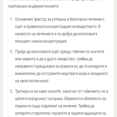
препоръки на дерматолозите:
Основният фактор за успешно и безопасно лечение с
оцет е правилната концентрация на веществото. В
началото на лечението е по-добре да използвате
есенция с ниска концентрация.
Преди да използвате оцет срещу гъбички по ноктите
или каквото и да е друго лекарство, трябва да
направите гореща вана за краката си, да ги изпарите и
внимателно да отстраните мъртвата кожа и лющенето
на засегнатия нокът.
Третира се не само нокътят, засегнат от гъбичките, но и
цялата повърхност на крака. Обувките и облеклото на
пациента също подлежат на лечение. Трябва да
изперете старателно чорапите и чорапогащниците си,