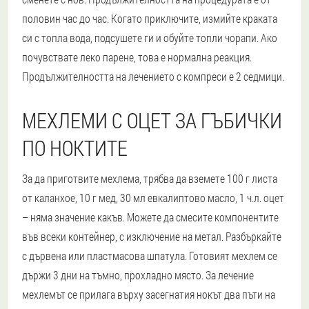
половин час до час. Когато приключите, измийте краката
си с топла вода, подсушете ги и обуйте топли чорапи. Ако
почувствате леко парене, това е нормална реакция.
Продължителността на лечението с компреси е 2 седмици.
МЕХЛЕМИ С ОЦЕТ ЗА ГЪБИЧКИ
ПО НОКТИТЕ
За да приготвите мехлема, трябва да вземете 100 г листа
от каланхое, 10 г мед, 30 мл евкалиптово масло, 1 ч.л. оцет
– няма значение какъв. Можете да смесите компонентите
във всеки контейнер, с изключение на метал. Разбъркайте
с дървена или пластмасова шпатула. Готовият мехлем се
държи 3 дни на тъмно, прохладно място. За лечение
мехлемът се прилага върху засегнатия нокът два пъти на