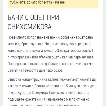
гъбичките, докато болестта изчезне.
БАНИ С ОЦЕТ ПРИ
ОНИХОМИКОЗА
Правилното използване на вани с добавка на оцет дава
много добри резултати. Например популярна рецепта,
която наистина помага: смесете 3 литра гореща вода с 1
литър трапезен или ябълков оцет и калиев перманганат.
Последната съставка се добавя в такова количество, че
цветът на течността да е леко розов.
С висока концентрация на калиев перманганат можете да
изгорите кожата. Банята се прави по 15 минути всеки ден
вечер. Курс - до 3 седмици. След като вземете ваната,
подсушете краката си и ги намажете с масло от чаено
дърво - то ще допълни противогъбичния ефект.