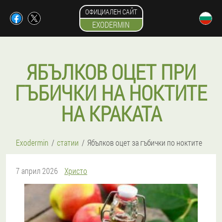
ОФИЦИАЛЕН САЙТ
EXODERMIN
ЯБЪЛКОВ ОЦЕТ ПРИ
ГЪБИЧКИ НА НОКТИТЕ
НА КРАКАТА
Exodermin
статии
Ябълков оцет за гъбички по ноктите
7 април 2026
Христо