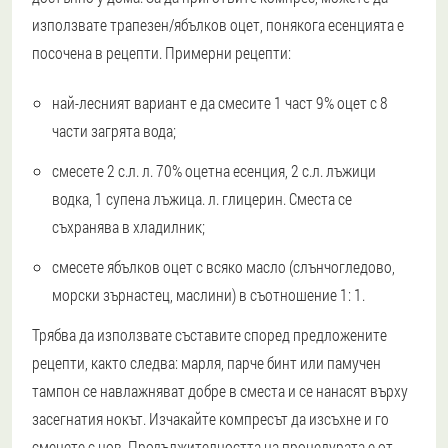
използвате трапезен/ябълков оцет, понякога есенцията е
посочена в рецепти. Примерни рецепти:
най-лесният вариант е да смесите 1 част 9% оцет с 8
части загрята вода;
смесете 2 с.л. л. 70% оцетна есенция, 2 с.л. лъжици
водка, 1 супена лъжица. л. глицерин. Сместа се
съхранява в хладилник;
смесете ябълков оцет с всяко масло (слънчогледово,
морски зърнастец, маслини) в съотношение 1: 1.
Трябва да използвате съставите според предложените
рецепти, както следва: марля, парче бинт или памучен
тампон се навлажняват добре в сместа и се нанасят върху
засегнатия нокът. Изчакайте компресът да изсъхне и го
сменете с нов. Продължителността на процедурата е от