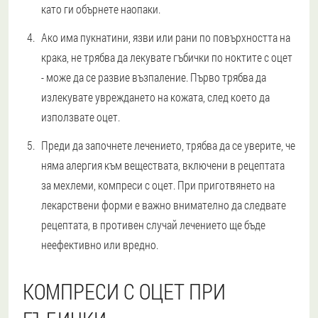
като ги обърнете наопаки.
Ако има пукнатини, язви или рани по повърхността на
крака, не трябва да лекувате гъбички по ноктите с оцет
- може да се развие възпаление. Първо трябва да
излекувате увреждането на кожата, след което да
използвате оцет.
Преди да започнете лечението, трябва да се уверите, че
няма алергия към веществата, включени в рецептата
за мехлеми, компреси с оцет. При приготвянето на
лекарствени форми е важно внимателно да следвате
рецептата, в противен случай лечението ще бъде
неефективно или вредно.
КОМПРЕСИ С ОЦЕТ ПРИ