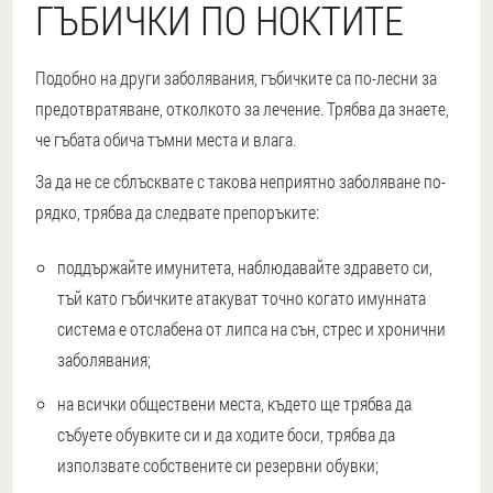
ГЪБИЧКИ ПО НОКТИТЕ
Подобно на други заболявания, гъбичките са по-лесни за
предотвратяване, отколкото за лечение. Трябва да знаете,
че гъбата обича тъмни места и влага.
За да не се сблъсквате с такова неприятно заболяване по-
рядко, трябва да следвате препоръките:
поддържайте имунитета, наблюдавайте здравето си,
тъй като гъбичките атакуват точно когато имунната
система е отслабена от липса на сън, стрес и хронични
заболявания;
на всички обществени места, където ще трябва да
събуете обувките си и да ходите боси, трябва да
използвате собствените си резервни обувки;