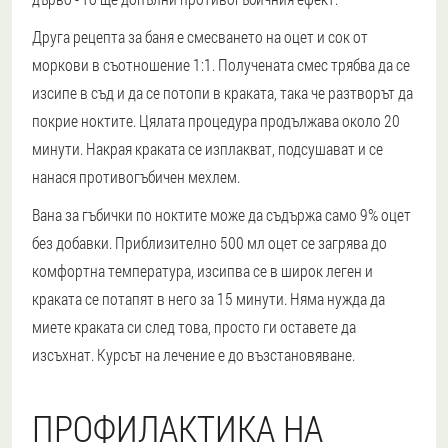
Друга рецепта за баня е смесването на оцет и сок от
моркови в съотношение 1:1. Получената смес трябва да се
изсипе в съд и да се потопи в краката, така че разтворът да
покрие ноктите. Цялата процедура продължава около 20
минути. Накрая краката се изплакват, подсушават и се
нанася противогъбичен мехлем.
Вана за гъбички по ноктите може да съдържа само 9% оцет
без добавки. Приблизително 500 мл оцет се загрява до
комфортна температура, изсипва се в широк леген и
краката се потапят в него за 15 минути. Няма нужда да
миете краката си след това, просто ги оставете да
изсъхнат. Курсът на лечение е до възстановяване.
ПРОФИЛАКТИКА НА