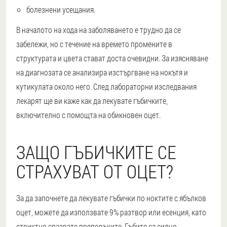
болезнени усещания.
В началото на хода на заболяването е трудно да се
забележи, но с течение на времето промените в
структурата и цвета стават доста очевидни. За изясняване
на диагнозата се анализира изстъргване на нокътя и
кутикулата около него. След лабораторни изследвания
лекарят ще ви каже как да лекувате гъбичките,
включително с помощта на обикновен оцет.
ЗАЩО ГЪБИЧКИТЕ СЕ
СТРАХУВАТ ОТ ОЦЕТ?
За да започнете да лекувате гъбички по ноктите с ябълков
оцет, можете да използвате 9% разтвор или есенция, като
стриктно спазвате препоръките. Гъбите са силно