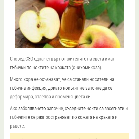
Според СЗО една четвърт от жителите на света имат
гъбички по ноктите на краката (онихомикоза).
Много хора не осъзнават, че са станали носители на
гъбична инфекция, докато нокътят не започне да се
деформира, отлепва и променя цвета си.
Ако заболяването започне, съседните нокти са засегнати и
гъбичките се разпространяват по кожата на краката и
ръцете.