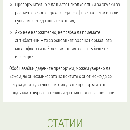
Препоръчително е да имате няколко опции за обувки за
различни сезони - докато един чифт се проветрява или
суши, можете да носите втория;
Ако не е наложително, не трябва да приемате
антибиотици – те са основният враг на нормалната
микрофлора и най-добрият приятел на гъбичните
инфекции.
Обобщавайки дадените препоръки, можем уверено да
кажем, че онихомикозата на ноктите с оцет може да се
лекува доста успешно, ако следвате препоръките и
продължите курса на терапия до пълно възстановяване.
СТАТИИ