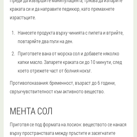
Преди да извършите манипулацията, трябва да изпарите
краката си и да направите педикюр, като премахнете
израстъците.
Нанесете продукта върху чинията с пипета и втрийте,
повтаряйте два пъти на ден.
Пригответе вана от морска сол и добавете няколко
капки масло. Запарете краката си до 10 минути, след
което отрежете част от болния нокът.
Противопоказания: бременност, възраст до 6 години,
свръхчувствителност към активното вещество.
МЕНТА СОЛ
Приготвя се под формата на лосион: веществото се нанася
върху пространствата между пръстите и засегнатите