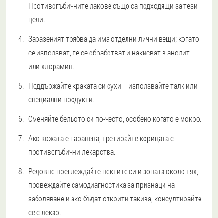
Противогъбичните лакове също са подходящи за тези
цели.
Заразеният трябва да има отделни лични вещи; когато
се използват, те се обработват и накисват в анолит
или хлорамин.
Поддържайте краката си сухи – използвайте талк или
специални продукти.
Сменяйте бельото си по-често, особено когато е мокро.
Ако кожата е наранена, третирайте корицата с
противогъбични лекарства.
Редовно преглеждайте ноктите си и зоната около тях,
провеждайте самодиагностика за признаци на
заболяване и ако бъдат открити такива, консултирайте
се с лекар.