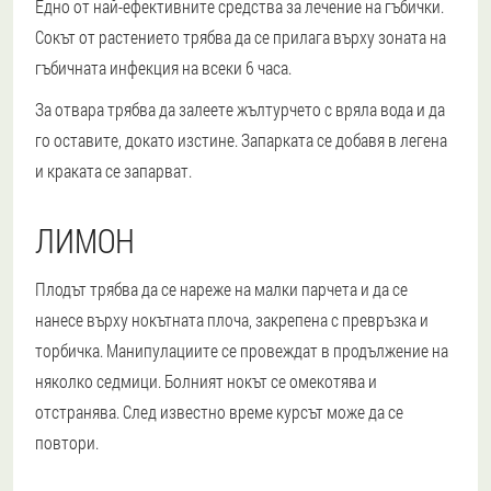
Едно от най-ефективните средства за лечение на гъбички.
Сокът от растението трябва да се прилага върху зоната на
гъбичната инфекция на всеки 6 часа.
За отвара трябва да залеете жълтурчето с вряла вода и да
го оставите, докато изстине. Запарката се добавя в легена
и краката се запарват.
ЛИМОН
Плодът трябва да се нареже на малки парчета и да се
нанесе върху нокътната плоча, закрепена с превръзка и
торбичка. Манипулациите се провеждат в продължение на
няколко седмици. Болният нокът се омекотява и
отстранява. След известно време курсът може да се
повтори.