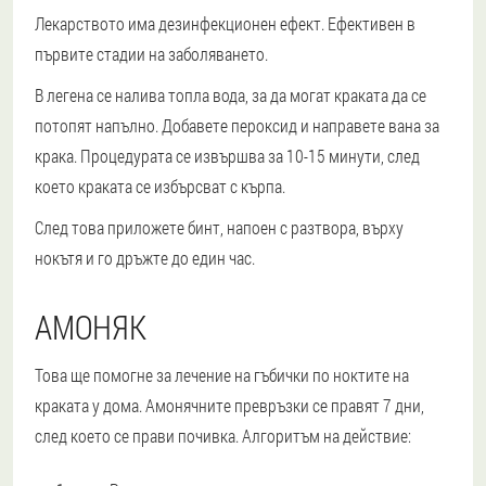
Лекарството има дезинфекционен ефект. Ефективен в
първите стадии на заболяването.
В легена се налива топла вода, за да могат краката да се
потопят напълно. Добавете пероксид и направете вана за
крака. Процедурата се извършва за 10-15 минути, след
което краката се избърсват с кърпа.
След това приложете бинт, напоен с разтвора, върху
нокътя и го дръжте до един час.
АМОНЯК
Това ще помогне за лечение на гъбички по ноктите на
краката у дома. Амонячните превръзки се правят 7 дни,
след което се прави почивка. Алгоритъм на действие: