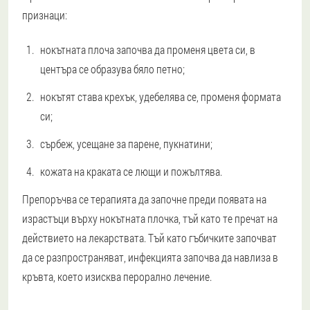
признаци:
нокътната плоча започва да променя цвета си, в
центъра се образува бяло петно;
нокътят става крехък, удебелява се, променя формата
си;
сърбеж, усещане за парене, пукнатини;
кожата на краката се лющи и пожълтява.
Препоръчва се терапията да започне преди появата на
израстъци върху нокътната плочка, тъй като те пречат на
действието на лекарствата. Тъй като гъбичките започват
да се разпространяват, инфекцията започва да навлиза в
кръвта, което изисква перорално лечение.