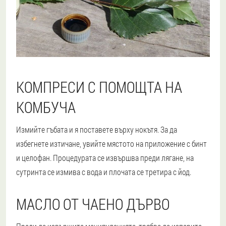
КОМПРЕСИ С ПОМОЩТА НА
КОМБУЧА
Измийте гъбата и я поставете върху нокътя. За да
избегнете изтичане, увийте мястото на приложение с бинт
и целофан. Процедурата се извършва преди лягане, на
сутринта се измива с вода и плочата се третира с йод.
МАСЛО ОТ ЧАЕНО ДЪРВО