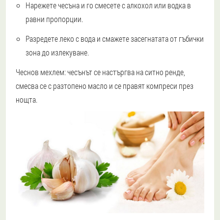
Нарежете чесъна и го смесете с алкохол или водка в
равни пропорции.
Разредете леко с вода и смажете засегнатата от гъбички
зона до излекуване.
Чеснов мехлем: чесънът се настъргва на ситно ренде,
смесва се с разтопено масло и се правят компреси през
нощта.