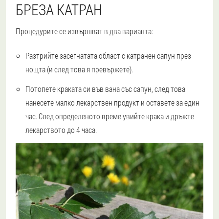
БРЕЗА КАТРАН
Процедурите се извършват в два варианта:
Разтрийте засегнатата област с катранен сапун през
нощта (и след това я превържете).
Потопете краката си във вана със сапун, след това
нанесете малко лекарствен продукт и оставете за един
час. След определеното време увийте крака и дръжте
лекарството до 4 часа.