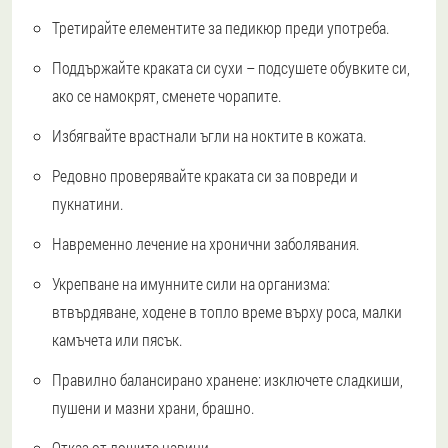
Третирайте елементите за педикюр преди употреба.
Поддържайте краката си сухи – подсушете обувките си,
ако се намокрят, сменете чорапите.
Избягвайте врастнали ъгли на ноктите в кожата.
Редовно проверявайте краката си за повреди и
пукнатини.
Навременно лечение на хронични заболявания.
Укрепване на имунните сили на организма:
втвърдяване, ходене в топло време върху роса, малки
камъчета или пясък.
Правилно балансирано хранене: изключете сладкиши,
пушени и мазни храни, брашно.
Отказ от лошите навици.