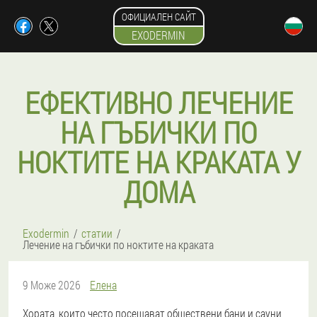
ОФИЦИАЛЕН САЙТ
EXODERMIN
ЕФЕКТИВНО ЛЕЧЕНИЕ
НА ГЪБИЧКИ ПО
НОКТИТЕ НА КРАКАТА У
ДОМА
Exodermin
статии
Лечение на гъбички по ноктите на краката
9 Може 2026
Елена
Хората, които често посещават обществени бани и сауни,