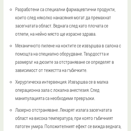
Разработени са специални фармацевтични продукти,
които след няколко нанасяния могат да премахнат
засегнатата област. Веднага след като плочата се
отлепи, на нейно място ще израсне здрава.
Механичното пилене на ноктите се извършва в салона с
помощта на специално оборудване. Твърдостта и
размерът на дюзите за отстраняване се определят в
зависимост от тежестта на гъбичките.
Хирургическа интервенция. Извършва се в малка
операционна зала с локална анестезия. След
манипулацията са необходими превръзки.
Лазерно отстраняване. Лекарят излага засегнатата
област на висока температура, при която гъбичният
патоген умира. Положителният ефект се вижда веднага,