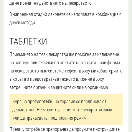
да не пречат на действието на лекарството.
В напреднал стадий лаковете се използват в комбинация с
други методи.
ТАБЛЕТКИ
Приемането на тези лекарства ще помогне за излекуване
на напреднали гъбички по ноктите на краката. Тази форма
на лекарството има системен ефект върху микобактериите
в кръвта и предотвратява тяхното влияние върху
вътрешните органи и защитните сили на организма.
Курс на противогъбична терапия се предписва от
дерматолог. Не можете да приемате лекарства сами
или да прекъсвате предписания режим.
Преди употреба се препоръчва да проучите инструкциите