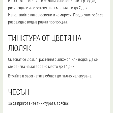
В 100 г от растението се залива половин литър водка,
разклаща се и се оставя на тъмно място до 7 дни.
Използвайте като лосиони и компреси. Преди употреба се
разрежда с вода в равни пропорции.
ТИНКТУРА ОТ ЦВЕТЯ НА
ЛЮЛЯК
Смесват се 2 с.л. л. растения с алкохол или водка. Да се
съхранява на затворено място до 14 дни.
Втрийте в засегнатата област до пълно излекуване.
ЧЕСЪН
За да приготвите тинктурата, трябва: