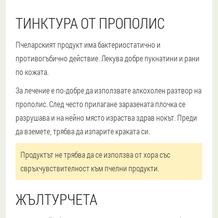
ТИНКТУРА ОТ ПРОПОЛИС
Пчеларският продукт има бактериостатично и
противогъбично действие. Лекува добре пукнатини и рани
по кожата.
За лечение е по-добре да използвате алкохолен разтвор на
прополис. След често прилагане заразената плочка се
разрушава и на нейно място израства здрав нокът. Преди
да вземете, трябва да изпарите краката си.
Продуктът не трябва да се използва от хора със
свръхчувствителност към пчелни продукти.
ЖЪЛТУРЧЕТА