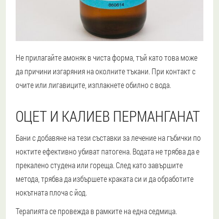
Не прилагайте амоняк в чиста форма, тъй като това може
да причини изгаряния на околните тъкани. При контакт с
очите или лигавиците, изплакнете обилно с вода.
ОЦЕТ И КАЛИЕВ ПЕРМАНГАНАТ
Бани с добавяне на тези съставки за лечение на гъбички по
ноктите ефективно убиват патогена. Водата не трябва да е
прекалено студена или гореща. След като завършите
метода, трябва да избършете краката си и да обработите
нокътната плоча с йод.
Терапията се провежда в рамките на една седмица.