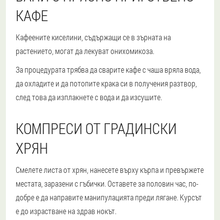
КАФЕ
Кафеените киселини, съдържащи се в зърната на
растението, могат да лекуват онихомикоза.
За процедурата трябва да сварите кафе с чаша вряла вода,
да охладите и да потопите крака си в получения разтвор,
след това да изплакнете с вода и да изсушите.
КОМПРЕСИ ОТ ГРАДИНСКИ
ХРЯН
Смелете листа от хрян, нанесете върху кърпа и превържете
местата, заразени с гъбички. Оставете за половин час, по-
добре е да направите манипулацията преди лягане. Курсът
е до израстване на здрав нокът.